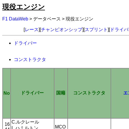
現役エンジン
F1 DataWeb
> データベース > 現役エンジン
[
レース
][
チャンピオンシップ
][
スプリント
][
ドライバ
ドライバー
コンストラクタ
ドライバー
国籍
コンストラクタ
エ
No
C.ルクレール
16
MCO
L.ハミルトン