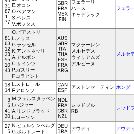
44
フェラーリ
GBR
E.オコン
31
ハース
フェラ
FRA
87
O.ベアマン
MEX
キャデラック
11
S.ペレス
FIN
77
V.ボッタス
O.ピアストリ
81
AUS
L.ノリス
63
GBR
G.ラッセル
マクラーレン
12
ITA
K.アントネッリ
メルセデス
メルセ
23
THA
A.アルボン
ウィリアムズ
55
ESP
C.サインツ
アルピーヌ
10
FRA
P.ガスリー
43
ARG
F.コラピント
L.ストロール
18
CAN
アストンマーティン
ホンダ
14
ESP
F.アロンソ
M.フェルスタッペン
3
NDL
I.ハジャー
レッドブル
6
FRA
レッド
41
GBR
A.リンドブラッド
RB
30
NZL
L.ローソン
N.ヒュルケンベルグ
27
DEU
アウディ
アウデ
5
BRA
G.ボルトレート