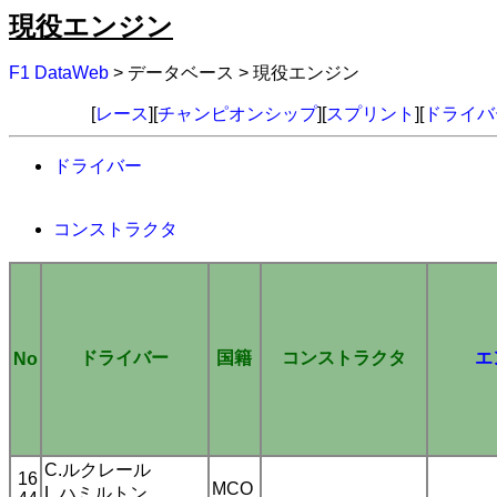
現役エンジン
F1 DataWeb
> データベース > 現役エンジン
[
レース
][
チャンピオンシップ
][
スプリント
][
ドライバ
ドライバー
コンストラクタ
ドライバー
国籍
コンストラクタ
エ
No
C.ルクレール
16
MCO
L.ハミルトン