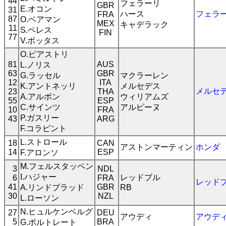
44
フェラーリ
GBR
E.オコン
31
ハース
フェラ
FRA
87
O.ベアマン
MEX
キャデラック
11
S.ペレス
FIN
77
V.ボッタス
O.ピアストリ
81
AUS
L.ノリス
63
GBR
G.ラッセル
マクラーレン
12
ITA
K.アントネッリ
メルセデス
メルセ
23
THA
A.アルボン
ウィリアムズ
55
ESP
C.サインツ
アルピーヌ
10
FRA
P.ガスリー
43
ARG
F.コラピント
L.ストロール
18
CAN
アストンマーティン
ホンダ
14
ESP
F.アロンソ
M.フェルスタッペン
3
NDL
I.ハジャー
レッドブル
6
FRA
レッド
41
GBR
A.リンドブラッド
RB
30
NZL
L.ローソン
N.ヒュルケンベルグ
27
DEU
アウディ
アウデ
5
BRA
G.ボルトレート