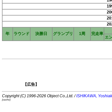
19
19
20
20
20
年
ラウンド
決勝日
グランプリ
1周
完走率
エ
【広告】
Copyright (C) 1996-2026 Object Co.,Ltd. /
ISHIKAWA, Yoshiak
[cache]