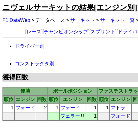
ニヴェルサーキットの結果[エンジン別]
F1 DataWeb
> データベース >
サーキット
>
サーキット一覧
[
レース
][
チャンピオンシップ
][
スプリント
][
ドライバ
ドライバー別
コンストラクタ別
獲得回数
優勝
ポールポジション
ファステストラッ
順位
エンジン
回数
順位
エンジン
回数
順位
エンジン
回
1
フォード
2
1
フォード
1
1
マトラ
フェラーリ
1
フォード