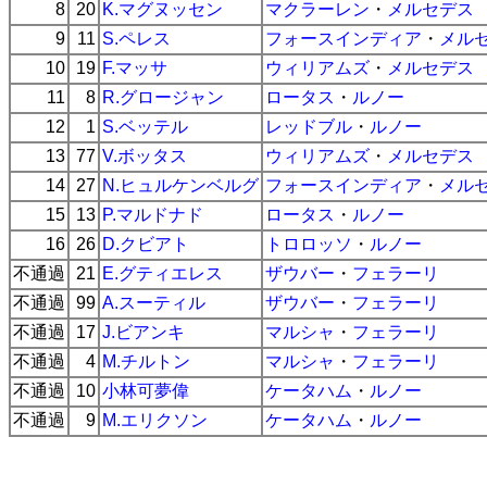
8
20
K.マグヌッセン
マクラーレン
・
メルセデス
9
11
S.ペレス
フォースインディア
・
メル
10
19
F.マッサ
ウィリアムズ
・
メルセデス
11
8
R.グロージャン
ロータス
・
ルノー
12
1
S.ベッテル
レッドブル
・
ルノー
13
77
V.ボッタス
ウィリアムズ
・
メルセデス
14
27
N.ヒュルケンベルグ
フォースインディア
・
メル
15
13
P.マルドナド
ロータス
・
ルノー
16
26
D.クビアト
トロロッソ
・
ルノー
不通過
21
E.グティエレス
ザウバー
・
フェラーリ
不通過
99
A.スーティル
ザウバー
・
フェラーリ
不通過
17
J.ビアンキ
マルシャ
・
フェラーリ
不通過
4
M.チルトン
マルシャ
・
フェラーリ
不通過
10
小林可夢偉
ケータハム
・
ルノー
不通過
9
M.エリクソン
ケータハム
・
ルノー