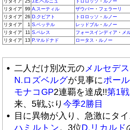
リタイア
25
J.E.ベルニュ
トロロッソ
・
ルノー
リタイア
99
A.スーティル
ザウバー
・
フェラーリ
リタイア
26
D.クビアト
トロロッソ
・
ルノー
リタイア
1
S.ベッテル
レッドブル
・
ルノー
リタイア
11
S.ペレス
フォースインディア
・
メ
リタイア
13
P.マルドナド
ロータス
・
ルノー
二人だけ別次元の
メルセデス
N.ロズベルグ
が見事に
ポー
モナコGP
2連覇を達成!!
第1
来、5戦ぶり
今季2勝目
目に異物が入り、急激にタイ
ハミルトン
。3位
D.リカルド