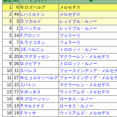
順位
No
ドライバー
車
1
6
N.ロズベルグ
メルセデス
2
44
L.ハミルトン
メルセデス
3
3
D.リカルド
レッドブル
・
ルノー
4
1
S.ベッテル
レッドブル
・
ルノー
5
14
F.アロンソ
フェラーリ
6
7
K.ライコネン
フェラーリ
7
25
J.E.ベルニュ
トロロッソ
・
ルノー
8
20
K.マグヌッセン
マクラーレン
・
メルセデス
9
26
D.クビアト
トロロッソ
・
ルノー
10
11
S.ペレス
フォースインディア
・
メルセ
11
27
N.ヒュルケンベルグ
フォースインディア
・
メルセ
12
22
J.バトン
マクラーレン
・
メルセデス
13
77
V.ボッタス
ウィリアムズ
・
メルセデス
14
8
R.グロージャン
ロータス
・
ルノー
15
13
P.マルドナド
ロータス
・
ルノー
16
19
F.マッサ
ウィリアムズ
・
メルセデス