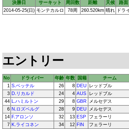
決勝日
サーキット
周回数
距離
天候
路面
2014-05-25(日)
モンテカルロ
78周
260.520km
晴れ
ドラ
エントリー
No
ドライバー
年齢
年数
国籍
チーム
1
S.ベッテル
26
8
DEU
レッドブル
3
D.リカルド
24
4
AUS
レッドブル
44
L.ハミルトン
29
8
GBR
メルセデス
6
N.ロズベルグ
28
9
DEU
メルセデス
14
F.アロンソ
32
13
ESP
フェラーリ
7
K.ライコネン
34
12
FIN
フェラーリ