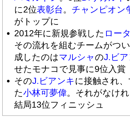
に2位
表彰台
。
チャンピオン
がトップに
2012年に新規参戦した
ロー
その流れを組むチームがつ
成したのは
マルシャ
の
J.ビ
せたモナコで見事に9位入賞
その
J.ビアンキ
に接触され、
た
小林可夢偉
。それがなけれ
結局13位フィニッシュ