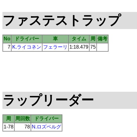
ファステストラップ
No
ドライバー
車
タイム
周
備考
7
K.ライコネン
フェラーリ
1:18.479
75
ラップリーダー
周
周回数
ドライバー
1-78
78
N.ロズベルグ