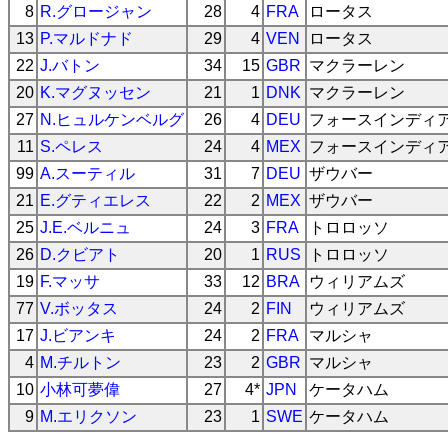
8
R.グロージャン
28
4
FRA
ロータス
13
P.マルドナド
29
4
VEN
ロータス
22
J.バトン
34
15
GBR
マクラーレン
20
K.マグヌッセン
21
1
DNK
マクラーレン
27
N.ヒュルケンベルグ
26
4
DEU
フォースインディ
11
S.ペレス
24
4
MEX
フォースインディ
99
A.スーティル
31
7
DEU
ザウバー
21
E.グティエレス
22
2
MEX
ザウバー
25
J.E.ベルニュ
24
3
FRA
トロロッソ
26
D.クビアト
20
1
RUS
トロロッソ
19
F.マッサ
33
12
BRA
ウィリアムズ
77
V.ボッタス
24
2
FIN
ウィリアムズ
17
J.ビアンキ
24
2
FRA
マルシャ
4
M.チルトン
23
2
GBR
マルシャ
10
小林可夢偉
27
4*
JPN
ケータハム
9
M.エリクソン
23
1
SWE
ケータハム