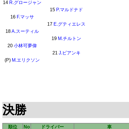
14
R.グロージャン
15
P.マルドナド
16
F.マッサ
17
E.グティエレス
18
A.スーティル
19
M.チルトン
20
小林可夢偉
21
J.ビアンキ
(P)
M.エリクソン
決勝
順位
No
ドライバー
車