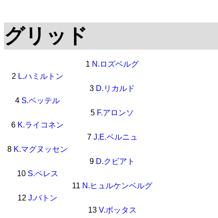
グリッド
1
N.ロズベルグ
2
L.ハミルトン
3
D.リカルド
4
S.ベッテル
5
F.アロンソ
6
K.ライコネン
7
J.E.ベルニュ
8
K.マグヌッセン
9
D.クビアト
10
S.ペレス
11
N.ヒュルケンベルグ
12
J.バトン
13
V.ボッタス