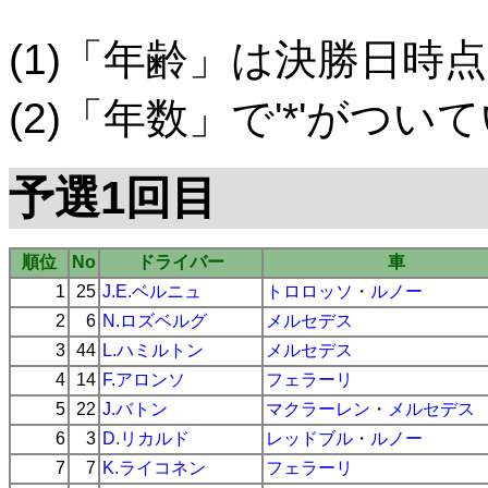
(1)「年齢」は決勝日時点
(2)「年数」で'*'がつ
予選1回目
順位
No
ドライバー
車
1
25
J.E.ベルニュ
トロロッソ
・
ルノー
2
6
N.ロズベルグ
メルセデス
3
44
L.ハミルトン
メルセデス
4
14
F.アロンソ
フェラーリ
5
22
J.バトン
マクラーレン
・
メルセデス
6
3
D.リカルド
レッドブル
・
ルノー
7
7
K.ライコネン
フェラーリ