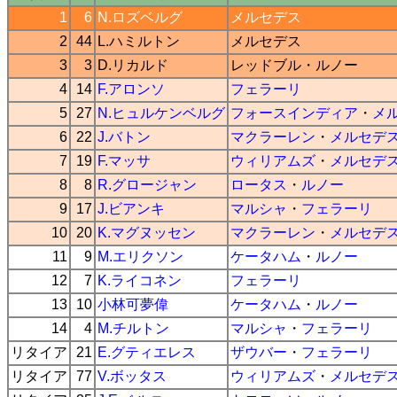
1
6
N.ロズベルグ
メルセデス
2
44
L.ハミルトン
メルセデス
3
3
D.リカルド
レッドブル
・
ルノー
4
14
F.アロンソ
フェラーリ
5
27
N.ヒュルケンベルグ
フォースインディア
・
メ
6
22
J.バトン
マクラーレン
・
メルセデ
7
19
F.マッサ
ウィリアムズ
・
メルセデ
8
8
R.グロージャン
ロータス
・
ルノー
9
17
J.ビアンキ
マルシャ
・
フェラーリ
10
20
K.マグヌッセン
マクラーレン
・
メルセデ
11
9
M.エリクソン
ケータハム
・
ルノー
12
7
K.ライコネン
フェラーリ
13
10
小林可夢偉
ケータハム
・
ルノー
14
4
M.チルトン
マルシャ
・
フェラーリ
リタイア
21
E.グティエレス
ザウバー
・
フェラーリ
リタイア
77
V.ボッタス
ウィリアムズ
・
メルセデ