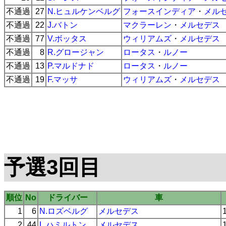
不通過
27
N.ヒュルケンベルグ
フォースインディア
・
メル
不通過
22
J.バトン
マクラーレン
・
メルセデス
不通過
77
V.ボッタス
ウィリアムズ
・
メルセデス
不通過
8
R.グロージャン
ロータス
・
ルノー
不通過
13
P.マルドナド
ロータス
・
ルノー
不通過
19
F.マッサ
ウィリアムズ
・
メルセデス
予選3回目
順位
No
ドライバー
車
1
6
N.ロズベルグ
メルセデス
2
44
L.ハミルトン
メルセデス