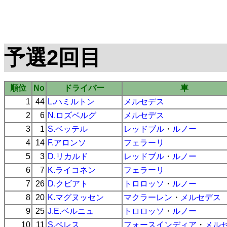
予選2回目
順位
No
ドライバー
車
1
44
L.ハミルトン
メルセデス
2
6
N.ロズベルグ
メルセデス
3
1
S.ベッテル
レッドブル
・
ルノー
4
14
F.アロンソ
フェラーリ
5
3
D.リカルド
レッドブル
・
ルノー
6
7
K.ライコネン
フェラーリ
7
26
D.クビアト
トロロッソ
・
ルノー
8
20
K.マグヌッセン
マクラーレン
・
メルセデス
9
25
J.E.ベルニュ
トロロッソ
・
ルノー
10
11
S.ペレス
フォースインディア
・
メル