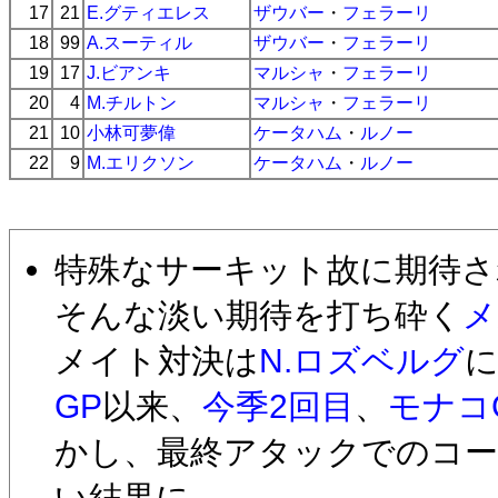
17
21
E.グティエレス
ザウバー
・
フェラーリ
18
99
A.スーティル
ザウバー
・
フェラーリ
19
17
J.ビアンキ
マルシャ
・
フェラーリ
20
4
M.チルトン
マルシャ
・
フェラーリ
21
10
小林可夢偉
ケータハム
・
ルノー
22
9
M.エリクソン
ケータハム
・
ルノー
特殊なサーキット故に期待さ
そんな淡い期待を打ち砕く
メ
メイト対決は
N.ロズベルグ
に
GP
以来、
今季2回目
、
モナコ
かし、最終アタックでのコ
い結果に