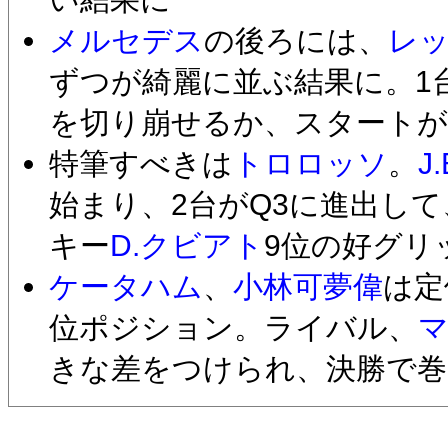
メルセデス
の後ろには、
レ
ずつが綺麗に並ぶ結果に。1
を切り崩せるか、スタートが
特筆すべきは
トロロッソ
。
J
始まり、2台がQ3に進出して
キー
D.クビアト
9位の好グリ
ケータハム
、
小林可夢偉
は定
位ポジション。ライバル、
きな差をつけられ、決勝で巻