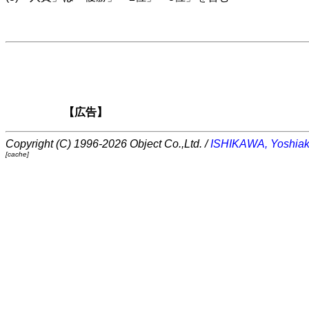
【広告】
Copyright (C) 1996-2026 Object Co.,Ltd. /
ISHIKAWA, Yoshiak
[cache]