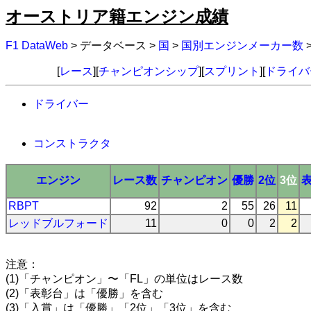
オーストリア籍エンジン成績
F1 DataWeb
> データベース >
国
>
国別エンジンメーカー数
[
レース
][
チャンピオンシップ
][
スプリント
][
ドライバ
ドライバー
コンストラクタ
エンジン
レース数
チャンピオン
優勝
2位
3位
RBPT
92
2
55
26
11
レッドブルフォード
11
0
0
2
2
注意：
(1)「チャンピオン」〜「FL」の単位はレース数
(2)「表彰台」は「優勝」を含む
(3)「入賞」は「優勝」「2位」「3位」を含む