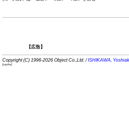
【広告】
Copyright (C) 1996-2026 Object Co.,Ltd. /
ISHIKAWA, Yoshiak
[cache]