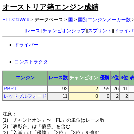
オーストリア籍エンジン成績
F1 DataWeb
> データベース >
国
>
国別エンジンメーカー数
[
レース
][
チャンピオンシップ
][
スプリント
][
ドライバ
ドライバー
コンストラクタ
エンジン
レース数
チャンピオン
優勝
2位
3位
RBPT
92
2
55
26
11
レッドブルフォード
11
0
0
2
2
注意：
(1)「チャンピオン」〜「FL」の単位はレース数
(2)「表彰台」は「優勝」を含む
(3)「入賞」は「優勝」「2位」「3位」を含む