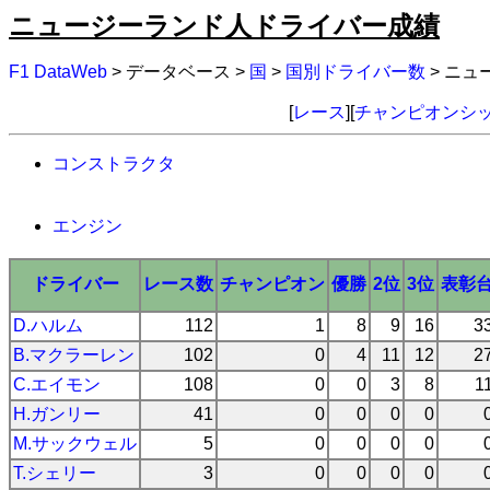
ニュージーランド人ドライバー成績
F1 DataWeb
> データベース >
国
>
国別ドライバー数
> ニ
[
レース
][
チャンピオンシ
コンストラクタ
エンジン
ドライバー
レース数
チャンピオン
優勝
2位
3位
表彰
D.ハルム
112
1
8
9
16
3
B.マクラーレン
102
0
4
11
12
2
C.エイモン
108
0
0
3
8
1
H.ガンリー
41
0
0
0
0
M.サックウェル
5
0
0
0
0
T.シェリー
3
0
0
0
0