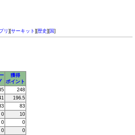
プリ
][
サーキット
][
歴史
][
国
]
ー
獲得
プ
ポイント
35
248
41
196.5
83
83
0
10
0
0
0
0