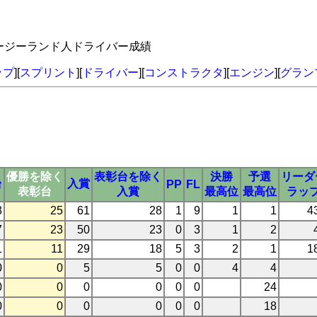
ュージーランド人ドライバー成績
ップ
][
スプリント
][
ドライバー
][
コンストラクタ
][
エンジン
][
グラン
優勝を除く
表彰台を除く
決勝
予選
リーダ
台
入賞
PP
FL
表彰台
入賞
最高位
最高位
ラッ
3
25
61
28
1
9
1
1
4
7
23
50
23
0
3
1
2
1
11
29
18
5
3
2
1
1
0
0
5
5
0
0
4
4
0
0
0
0
0
0
24
0
0
0
0
0
0
18