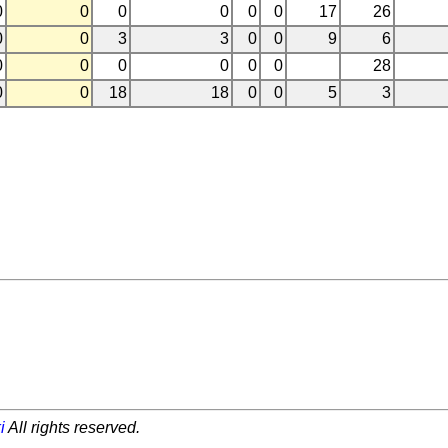
0
0
0
0
0
0
17
26
0
0
3
3
0
0
9
6
0
0
0
0
0
0
28
0
0
18
18
0
0
5
3
i
All rights reserved.