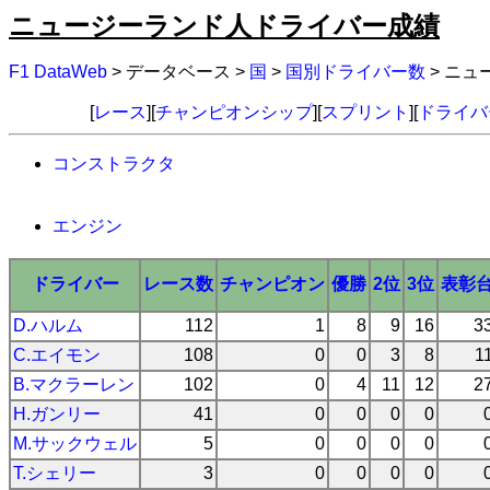
ニュージーランド人ドライバー成績
F1 DataWeb
> データベース >
国
>
国別ドライバー数
> ニ
[
レース
][
チャンピオンシップ
][
スプリント
][
ドライバ
コンストラクタ
エンジン
ドライバー
レース数
チャンピオン
優勝
2位
3位
表彰
D.ハルム
112
1
8
9
16
3
C.エイモン
108
0
0
3
8
1
B.マクラーレン
102
0
4
11
12
2
H.ガンリー
41
0
0
0
0
M.サックウェル
5
0
0
0
0
T.シェリー
3
0
0
0
0