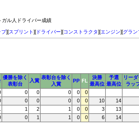
ルトガル人ドライバー成績
ップ
][
スプリント
][
ドライバー
][
コンストラクタ
][
エンジン
][
グラン
優勝を除く
表彰台を除く
決勝
予選
リーダ
台
入賞
PP
FL
表彰台
入賞
最高位
最高位
ラッ
0
0
0
0
0
0
0
0
0
0
0
0
10
14
1
1
2
1
0
0
3
13
0
0
1
1
0
0
6
14