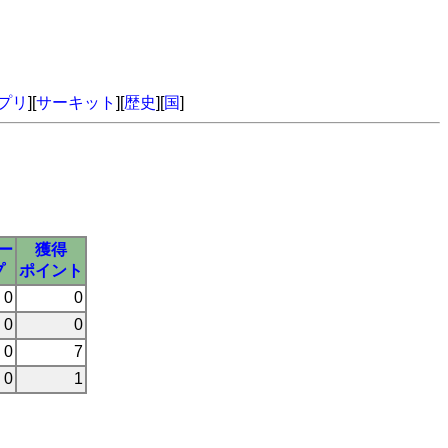
プリ
][
サーキット
][
歴史
][
国
]
ー
獲得
プ
ポイント
0
0
0
0
0
7
0
1