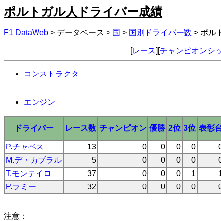
ポルトガル人ドライバー成績
F1 DataWeb
> データベース >
国
>
国別ドライバー数
> ポ
[
レース
][
チャンピオンシ
コンストラクタ
エンジン
ドライバー
レース数
チャンピオン
優勝
2位
3位
表彰
P.チャベス
13
0
0
0
0
M.デ・カブラル
5
0
0
0
0
T.モンテイロ
37
0
0
0
1
P.ラミー
32
0
0
0
0
注意：