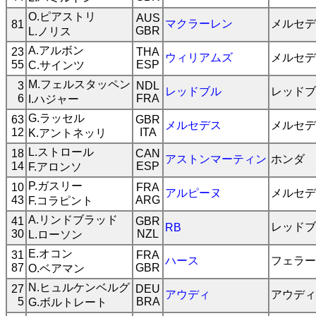
O.ピアストリ
AUS
マクラーレン
メルセデ
81
GBR
L.ノリス
A.アルボン
23
THA
ウィリアムズ
メルセデ
55
ESP
C.サインツ
M.フェルスタッペン
3
NDL
レッドブル
レッドブ
6
FRA
I.ハジャー
G.ラッセル
63
GBR
メルセデス
メルセデ
12
ITA
K.アントネッリ
L.ストロール
18
CAN
アストンマーティン
ホンダ
14
ESP
F.アロンソ
P.ガスリー
10
FRA
アルピーヌ
メルセデ
43
ARG
F.コラピント
A.リンドブラッド
41
GBR
レッドブ
RB
30
NZL
L.ローソン
E.オコン
31
FRA
ハース
フェラー
87
GBR
O.ベアマン
N.ヒュルケンベルグ
27
DEU
アウディ
アウディ
5
BRA
G.ボルトレート