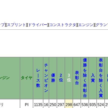
ップ
][
スプリント
][
ドライバー
][
コンストラクタ
][
エンジン
][
グラン
優
表
チ
勝
彰
レ
ャ
を
台
表
｜
ン
優
2
3
除
入
を
ンジン
タイヤ
彰
位
位
ス
ピ
勝
く
賞
除
台
数
オ
表
く
ン
彰
入
台
賞
リ
PI
1135
16
250
297
298
647
536
935
524
2