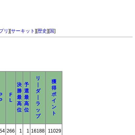
プリ
][
サーキット
][
歴史
][
国
]
リ
獲
決
予
｜
得
勝
選
ダ
ポ
P
F
最
最
｜
P
L
イ
高
高
ラ
ン
位
位
ッ
ト
プ
54
266
1
1
16188
11029