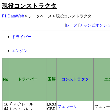
現役コンストラクタ
F1 DataWeb
> データベース > 現役コンストラクタ
[
レース
][
チャンピオンシ
ドライバー
エンジン
ドライバー
国籍
コンストラクタ
エ
No
C.ルクレール
16
MCO
フェラーリ
フェラー
44
GBR
L.ハミルトン