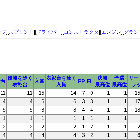
ップ
][
スプリント
][
ドライバー
][
コンストラクタ
][
エンジン
][
グラン
優勝を除く
表彰台を除く
決勝
予選
リー
彰台
入賞
PP
FL
表彰台
入賞
最高位
最高位
ラ
11
11
15
14
7
9
1
1
1
4
4
6
6
3
3
1
1
1
5
5
8
8
4
4
1
1
1
1
1
1
1
1
1
1
1
2
2
2
2
1
2
1
1
4
4
4
4
3
2
1
1