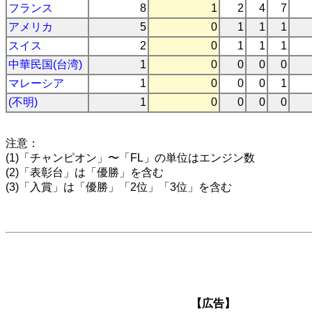
フランス
8
1
2
4
7
アメリカ
5
0
1
1
1
スイス
2
0
1
1
1
中華民国(台湾)
1
0
0
0
0
マレーシア
1
0
0
0
1
(不明)
1
0
0
0
0
注意：
(1)「チャンピオン」〜「FL」の単位はエンジン数
(2)「表彰台」は「優勝」を含む
(3)「入賞」は「優勝」「2位」「3位」を含む
【広告】