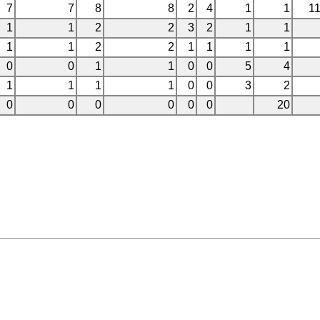
7
7
8
8
2
4
1
1
1
1
1
2
2
3
2
1
1
1
1
2
2
1
1
1
1
0
0
1
1
0
0
5
4
1
1
1
1
0
0
3
2
0
0
0
0
0
0
20