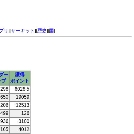
プリ
][
サーキット
][
歴史
][
国
]
ダー
獲得
ップ
ポイント
5298
6028.5
7650
19059
8206
12513
499
126
2936
3100
6165
4012