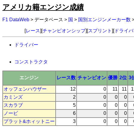
アメリカ籍エンジン成績
F1 DataWeb
> データベース >
国
>
国別エンジンメーカー数
[
レース
][
チャンピオンシップ
][
スプリント
][
ドライバ
ドライバー
コンストラクタ
エンジン
レース数
チャンピオン
優勝
2位
3
オッフェンハウザー
12
0
11
11
1
カミンズ
2
0
0
0
スカラブ
5
0
0
0
ノービ
6
0
0
0
プラット&ホィットニー
3
0
0
0