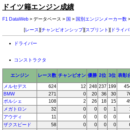
ドイツ籍エンジン成績
F1 DataWeb
> データベース >
国
>
国別エンジンメーカー数
[
レース
][
チャンピオンシップ
][
スプリント
][
ドライバ
ドライバー
コンストラクタ
エンジン
レース数
チャンピオン
優勝
2位
3位
表彰
メルセデス
624
12
248
237
199
45
BMW
271
0
20
36
30
7
ポルシェ
108
2
26
18
15
4
メガトロン
32
0
0
0
1
アウディ
11
0
0
0
0
ザクスピード
58
0
0
0
0