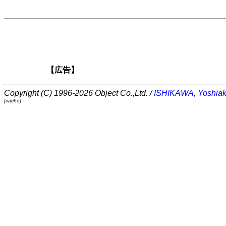
【広告】
Copyright (C) 1996-2026 Object Co.,Ltd. /
ISHIKAWA, Yoshiak
[cache]