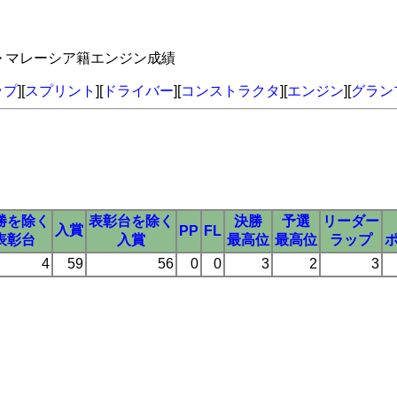
> マレーシア籍エンジン成績
ップ
][
スプリント
][
ドライバー
][
コンストラクタ
][
エンジン
][
グラン
勝を除く
表彰台を除く
決勝
予選
リーダー
入賞
PP
FL
表彰台
入賞
最高位
最高位
ラップ
4
59
56
0
0
3
2
3