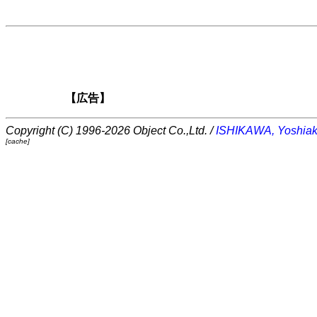
【広告】
Copyright (C) 1996-2026 Object Co.,Ltd. /
ISHIKAWA, Yoshiak
[cache]