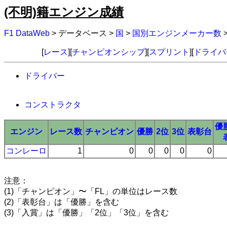
(不明)籍エンジン成績
F1 DataWeb
> データベース >
国
>
国別エンジンメーカー数
[
レース
][
チャンピオンシップ
][
スプリント
][
ドライバ
ドライバー
コンストラクタ
優
エンジン
レース数
チャンピオン
優勝
2位
3位
表彰台
コンレーロ
1
0
0
0
0
0
注意：
(1)「チャンピオン」〜「FL」の単位はレース数
(2)「表彰台」は「優勝」を含む
(3)「入賞」は「優勝」「2位」「3位」を含む