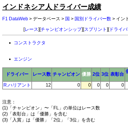
インドネシア人ドライバー成績
F1 DataWeb
> データベース >
国
>
国別ドライバー数
> イ
[
レース
][
チャンピオンシップ
][
スプリント
][
ドライバ
コンストラクタ
エンジン
ドライバー
レース数
チャンピオン
優勝
2位
3位
表彰台
R.ハリアント
12
0
0
0
0
0
注意：
(1)「チャンピオン」〜「FL」の単位はレース数
(2)「表彰台」は「優勝」を含む
(3)「入賞」は「優勝」「2位」「3位」を含む