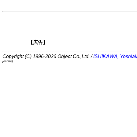
【広告】
Copyright (C) 1996-2026 Object Co.,Ltd. /
ISHIKAWA, Yoshiak
[cache]