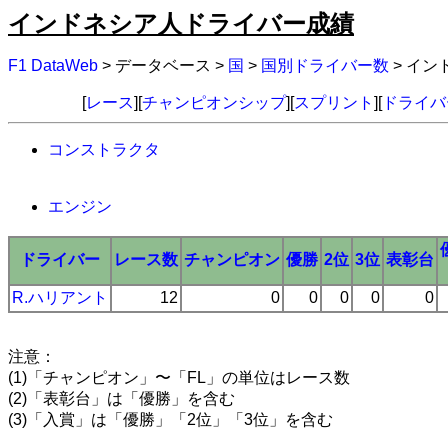
インドネシア人ドライバー成績
F1 DataWeb
> データベース >
国
>
国別ドライバー数
> イ
[
レース
][
チャンピオンシップ
][
スプリント
][
ドライバ
コンストラクタ
エンジン
ドライバー
レース数
チャンピオン
優勝
2位
3位
表彰台
R.ハリアント
12
0
0
0
0
0
注意：
(1)「チャンピオン」〜「FL」の単位はレース数
(2)「表彰台」は「優勝」を含む
(3)「入賞」は「優勝」「2位」「3位」を含む