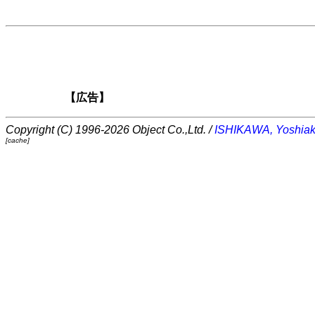
【広告】
Copyright (C) 1996-2026 Object Co.,Ltd. /
ISHIKAWA, Yoshiak
[cache]