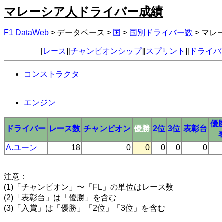
マレーシア人ドライバー成績
F1 DataWeb
> データベース >
国
>
国別ドライバー数
> マ
[
レース
][
チャンピオンシップ
][
スプリント
][
ドライバ
コンストラクタ
エンジン
優
ドライバー
レース数
チャンピオン
優勝
2位
3位
表彰台
A.ユーン
18
0
0
0
0
0
注意：
(1)「チャンピオン」〜「FL」の単位はレース数
(2)「表彰台」は「優勝」を含む
(3)「入賞」は「優勝」「2位」「3位」を含む