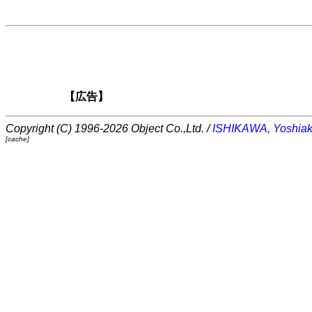
【広告】
Copyright (C) 1996-2026 Object Co.,Ltd. /
ISHIKAWA, Yoshiak
[cache]