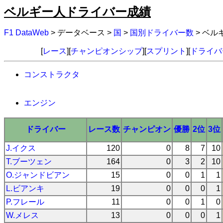
ベルギー人ドライバー成績
F1 DataWeb
> データベース >
国
>
国別ドライバー数
> ベ
[
レース
][
チャンピオンシップ
][
スプリント
][
ドライバ
コンストラクタ
エンジン
ドライバー
レース数
チャンピオン
優勝
2位
3位
J.イクス
120
0
8
7
10
T.ブーツェン
164
0
3
2
10
O.ジャンドビアン
15
0
0
1
1
L.ビアンキ
19
0
0
0
1
P.フレール
11
0
0
1
0
W.メレス
13
0
0
0
1