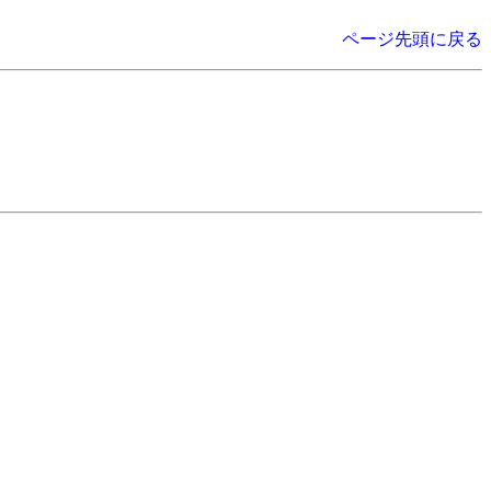
ページ先頭に戻る