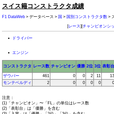
スイス籍コンストラクタ成績
F1 DataWeb
> データベース >
国
>
国別コンストラクタ数
>
[
レース
][
チャンピオンシ
ドライバー
エンジン
コンストラクタ
レース数
チャンピオン
優勝
2位
3位
表彰
ザウバー
461
0
0
2
11
1
モンテベルディ
2
0
0
0
0
注意：
(1)「チャンピオン」〜「FL」の単位はレース数
(2)「表彰台」は「優勝」を含む
(3)「入賞」は「優勝」「2位」「3位」を含む