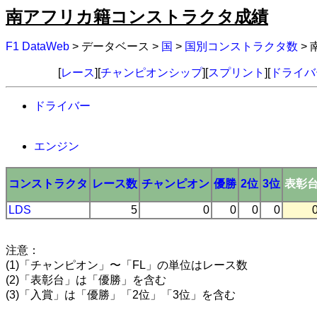
南アフリカ籍コンストラクタ成績
F1 DataWeb
> データベース >
国
>
国別コンストラクタ数
>
[
レース
][
チャンピオンシップ
][
スプリント
][
ドライバ
ドライバー
エンジン
コンストラクタ
レース数
チャンピオン
優勝
2位
3位
表彰
LDS
5
0
0
0
0
注意：
(1)「チャンピオン」〜「FL」の単位はレース数
(2)「表彰台」は「優勝」を含む
(3)「入賞」は「優勝」「2位」「3位」を含む