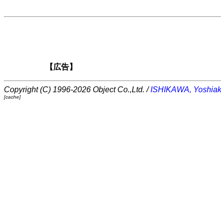
【広告】
Copyright (C) 1996-2026 Object Co.,Ltd. /
ISHIKAWA, Yoshiak
[cache]