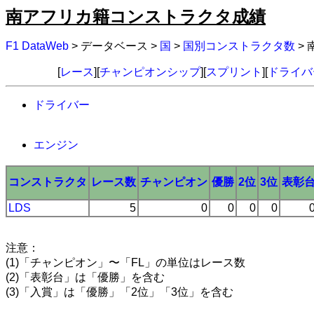
南アフリカ籍コンストラクタ成績
F1 DataWeb
> データベース >
国
>
国別コンストラクタ数
>
[
レース
][
チャンピオンシップ
][
スプリント
][
ドライバ
ドライバー
エンジン
コンストラクタ
レース数
チャンピオン
優勝
2位
3位
表彰
LDS
5
0
0
0
0
注意：
(1)「チャンピオン」〜「FL」の単位はレース数
(2)「表彰台」は「優勝」を含む
(3)「入賞」は「優勝」「2位」「3位」を含む