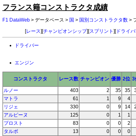
フランス籍コンストラクタ成績
F1 DataWeb
> データベース >
国
>
国別コンストラクタ数
>
[
レース
][
チャンピオンシップ
][
スプリント
][
ドライバ
ドライバー
エンジン
コンストラクタ
レース数
チャンピオン
優勝
2位
3
ルノー
403
2
35
35
マトラ
61
1
9
4
リジェ
330
0
9
14
アルピーヌ
125
0
1
1
プロスト
83
0
0
2
タルボ
13
0
0
0