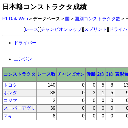
日本籍コンストラクタ成績
F1 DataWeb
> データベース >
国
>
国別コンストラクタ数
>
[
レース
][
チャンピオンシップ
][
スプリント
][
ドライバ
ドライバー
エンジン
コンストラクタ
レース数
チャンピオン
優勝
2位
3位
表彰
トヨタ
140
0
0
5
8
1
ホンダ
88
0
3
1
5
コジマ
2
0
0
0
0
スーパーアグリ
39
0
0
0
0
マキ
8
0
0
0
0