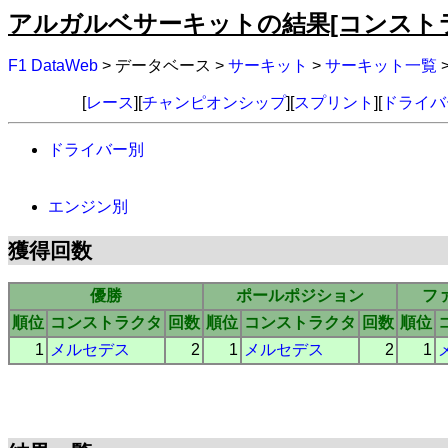
アルガルベサーキットの結果[コンスト
F1 DataWeb
> データベース >
サーキット
>
サーキット一覧
[
レース
][
チャンピオンシップ
][
スプリント
][
ドライバ
ドライバー別
エンジン別
獲得回数
優勝
ポールポジション
フ
順位
コンストラクタ
回数
順位
コンストラクタ
回数
順位
1
メルセデス
2
1
メルセデス
2
1