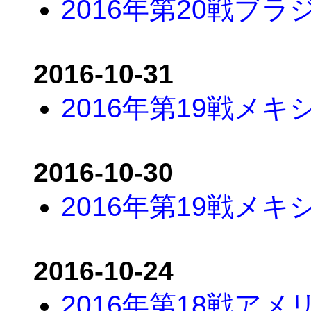
2016年第20戦ブラ
2016-10-31
2016年第19戦メキ
2016-10-30
2016年第19戦メキ
2016-10-24
2016年第18戦アメ