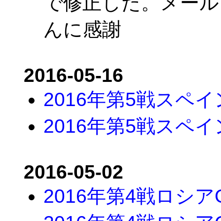
で修正した。メール
んに感謝
2016-05-16
2016年第5戦スペイ
2016年第5戦スペイ
2016-05-02
2016年第4戦ロシア