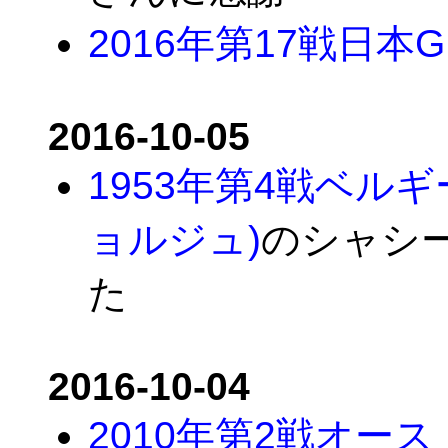
2016年第17戦日本G
2016-10-05
1953年第4戦ベルギ
ョルジュ)
のシャシ
た
2016-10-04
2010年第2戦オース