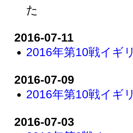
た
2016-07-11
2016年第10戦イギ
2016-07-09
2016年第10戦イギ
2016-07-03