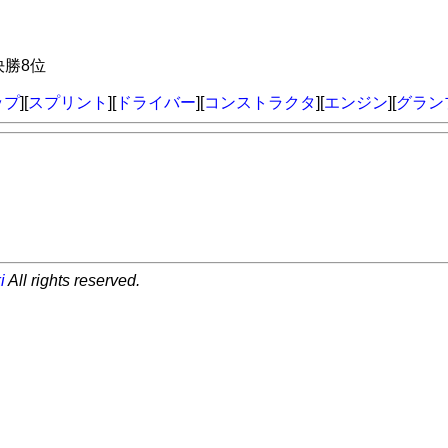
決勝8位
ップ
][
スプリント
][
ドライバー
][
コンストラクタ
][
エンジン
][
グラン
i
All rights reserved.