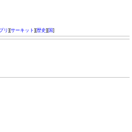
プリ
][
サーキット
][
歴史
][
国
]