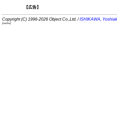
【広告】
Copyright (C) 1996-2026 Object Co.,Ltd. /
ISHIKAWA, Yoshiak
[cache]