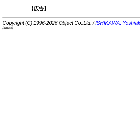
【広告】
Copyright (C) 1996-2026 Object Co.,Ltd. /
ISHIKAWA, Yoshiak
[cache]