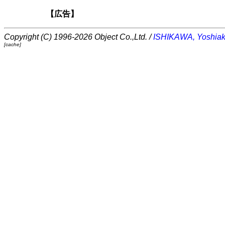
【広告】
Copyright (C) 1996-2026 Object Co.,Ltd. /
ISHIKAWA, Yoshiak
[cache]