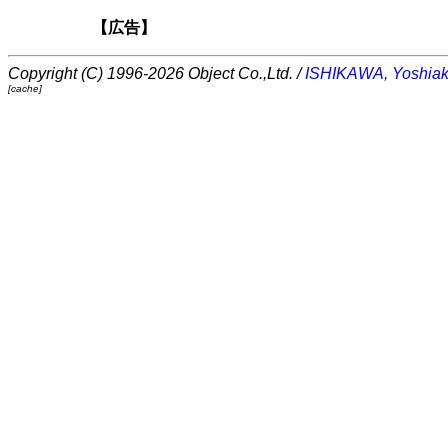
【広告】
Copyright (C) 1996-2026 Object Co.,Ltd. /
ISHIKAWA, Yoshiak
[cache]