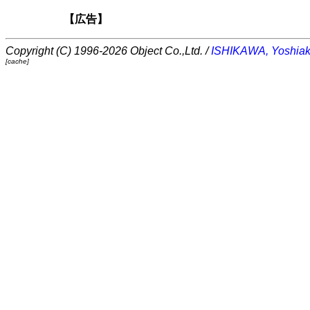
【広告】
Copyright (C) 1996-2026 Object Co.,Ltd. /
ISHIKAWA, Yoshiak
[cache]