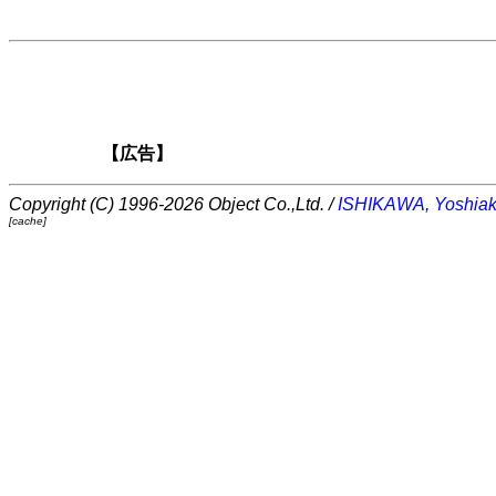
【広告】
Copyright (C) 1996-2026 Object Co.,Ltd. /
ISHIKAWA, Yoshiak
[cache]