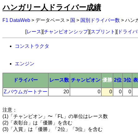
ハンガリー人ドライバー成績
F1 DataWeb
> データベース >
国
>
国別ドライバー数
> ハ
[
レース
][
チャンピオンシップ
][
スプリント
][
ドライバ
コンストラクタ
エンジン
ドライバー
レース数
チャンピオン
優勝
2位
3位
表
Z.バウムガートナー
20
0
0
0
0
注意：
(1)「チャンピオン」〜「FL」の単位はレース数
(2)「表彰台」は「優勝」を含む
(3)「入賞」は「優勝」「2位」「3位」を含む