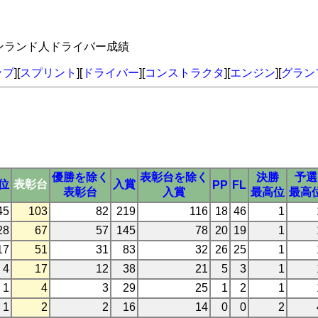
ィンランド人ドライバー成績
ップ
][
スプリント
][
ドライバー
][
コンストラクタ
][
エンジン
][
グラン
優勝を除く
表彰台を除く
決勝
予選
3位
表彰台
入賞
PP
FL
表彰台
入賞
最高位
最高
45
103
82
219
116
18
46
1
28
67
57
145
78
20
19
1
17
51
31
83
32
26
25
1
4
17
12
38
21
5
3
1
1
4
3
29
25
1
2
1
1
2
2
16
14
0
0
2