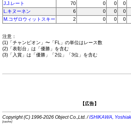
J.J.レート
70
0
0
0
L.キヌーネン
6
0
0
0
M.コザロウィットスキー
2
0
0
0
注意：
(1)「チャンピオン」〜「FL」の単位はレース数
(2)「表彰台」は「優勝」を含む
(3)「入賞」は「優勝」「2位」「3位」を含む
【広告】
Copyright (C) 1996-2026 Object Co.,Ltd. /
ISHIKAWA, Yoshiak
[cache]