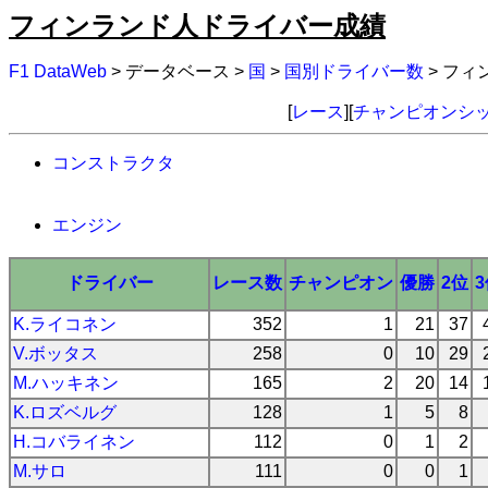
フィンランド人ドライバー成績
F1 DataWeb
> データベース >
国
>
国別ドライバー数
> フ
[
レース
][
チャンピオンシ
コンストラクタ
エンジン
ドライバー
レース数
チャンピオン
優勝
2位
K.ライコネン
352
1
21
37
V.ボッタス
258
0
10
29
M.ハッキネン
165
2
20
14
K.ロズベルグ
128
1
5
8
H.コバライネン
112
0
1
2
M.サロ
111
0
0
1