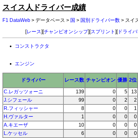
スイス人ドライバー成績
F1 DataWeb
> データベース >
国
>
国別ドライバー数
> ス
[
レース
][
チャンピオンシップ
][
スプリント
][
ドライバ
コンストラクタ
エンジン
ドライバー
レース数
チャンピオン
優勝
2位
C.レガッツォーニ
139
0
5
13
J.シフェール
99
0
2
2
R.フィッシャー
8
0
0
1
H.ヴァルター
1
0
0
0
A.キエーザ
10
0
0
0
L.ケッセル
6
0
0
0