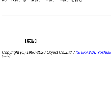
【広告】
Copyright (C) 1996-2026 Object Co.,Ltd. /
ISHIKAWA, Yoshiak
[cache]