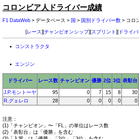
コロンビア人ドライバー成績
F1 DataWeb
> データベース >
国
>
国別ドライバー数
> コ
[
レース
][
チャンピオンシップ
][
スプリント
][
ドライバ
コンストラクタ
エンジン
ドライバー
レース数
チャンピオン
優勝
2位
3位
表彰台
J.P.モントーヤ
95
0
7
15
8
30
R.グェレロ
28
0
0
0
0
0
注意：
(1)「チャンピオン」〜「FL」の単位はレース数
(2)「表彰台」は「優勝」を含む
(3)「入賞」は「優勝」「2位」「3位」を含む