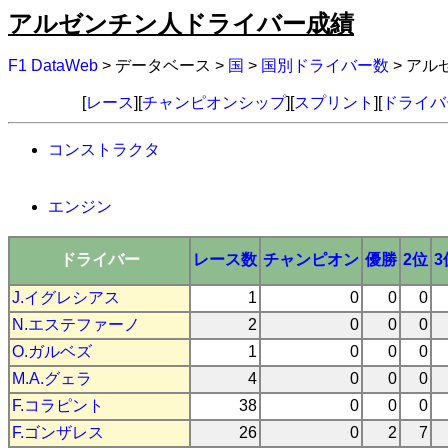
アルゼンチン人ドライバー成績
F1 DataWeb
> データベース >
国
>
国別ドライバー数
> ア
[
レース
][
チャンピオンシップ
][
スプリント
][
ドライバ
コンストラクタ
エンジン
ドライバー
レース数
チャンピオン
優勝
2位
3
J.イグレシアス
1
0
0
0
N.エステファーノ
2
0
0
0
O.ガルベズ
1
0
0
0
M.A.グェラ
4
0
0
0
F.コラピント
38
0
0
0
F.ゴンザレス
26
0
2
7