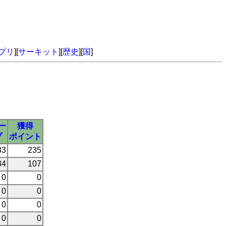
プリ
][
サーキット
][
歴史
][
国
]
ー
獲得
プ
ポイント
33
235
34
107
0
0
0
0
0
0
0
0