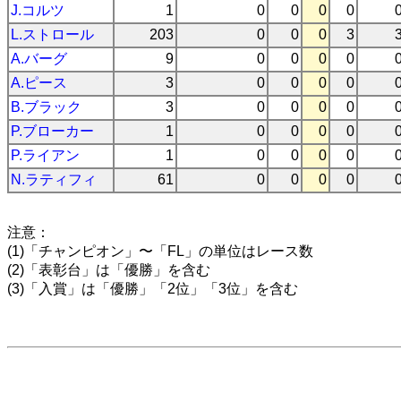
J.コルツ
1
0
0
0
0
L.ストロール
203
0
0
0
3
A.バーグ
9
0
0
0
0
A.ピース
3
0
0
0
0
B.ブラック
3
0
0
0
0
P.ブローカー
1
0
0
0
0
P.ライアン
1
0
0
0
0
N.ラティフィ
61
0
0
0
0
注意：
(1)「チャンピオン」〜「FL」の単位はレース数
(2)「表彰台」は「優勝」を含む
(3)「入賞」は「優勝」「2位」「3位」を含む