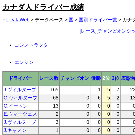
カナダ人ドライバー成績
F1 DataWeb
> データベース >
国
>
国別ドライバー数
> カ
[
レース
][
チャンピオンシ
コンストラクタ
エンジン
ドライバー
レース数
チャンピオン
優勝
2位
3位
表彰
J.ヴィルヌーブ
165
1
11
5
7
2
G.ヴィルヌーブ
68
0
6
5
2
1
G.イートン
13
0
0
0
0
E.ウィーツェス
2
0
0
0
0
J.ヴィルヌーブ
3
0
0
0
0
J.キャノン
1
0
0
0
0