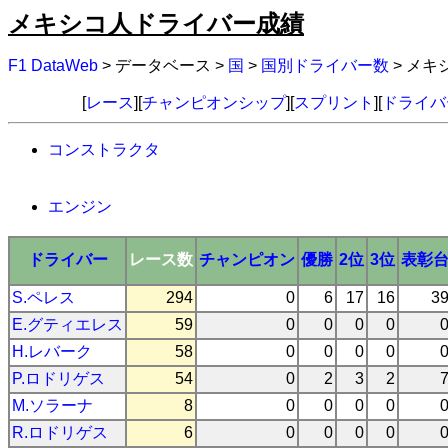
メキシコ人ドライバー成績
F1 DataWeb
> データベース >
国
>
国別ドライバー数
> メ
[
レース
][
チャンピオンシップ
][
スプリント
][
ドライバ
コンストラクタ
エンジン
ドライバー
レース数
チャンピオン
優勝
2位
3位
表彰
S.ペレス
294
0
6
17
16
3
E.グティエレス
59
0
0
0
0
H.レバーク
58
0
0
0
0
P.ロドリゲス
54
0
2
3
2
M.ソラーナ
8
0
0
0
0
R.ロドリゲス
6
0
0
0
0