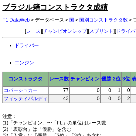
ブラジル籍コンストラクタ成績
F1 DataWeb
> データベース >
国
>
国別コンストラクタ数
>
[
レース
][
チャンピオンシップ
][
スプリント
][
ドライバ
ドライバー
エンジン
コンストラクタ
レース数
チャンピオン
優勝
2位
3位
コパーシュカー
77
0
0
1
0
フィッティパルディ
43
0
0
0
2
注意：
(1)「チャンピオン」〜「FL」の単位はレース数
(2)「表彰台」は「優勝」を含む
(3)「入賞」は「優勝」「2位」「3位」を含む