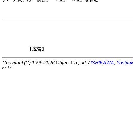
【広告】
Copyright (C) 1996-2026 Object Co.,Ltd. /
ISHIKAWA, Yoshiak
[cache]