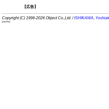
【広告】
Copyright (C) 1996-2026 Object Co.,Ltd. /
ISHIKAWA, Yoshiak
[cache]