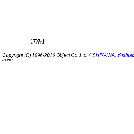
【広告】
Copyright (C) 1996-2026 Object Co.,Ltd. /
ISHIKAWA, Yoshiak
[cache]