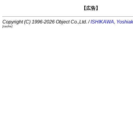
【広告】
Copyright (C) 1996-2026 Object Co.,Ltd. /
ISHIKAWA, Yoshiak
[cache]