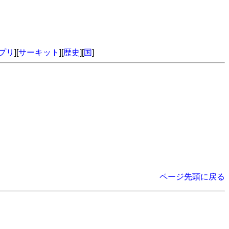
プリ
][
サーキット
][
歴史
][
国
]
ページ先頭に戻る