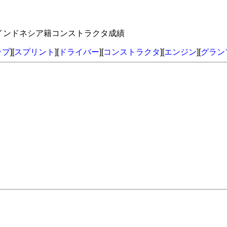
 インドネシア籍コンストラクタ成績
ップ
][
スプリント
][
ドライバー
][
コンストラクタ
][
エンジン
][
グラン