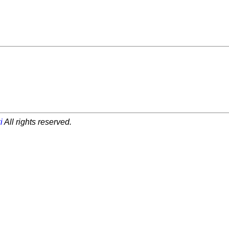
i
All rights reserved.