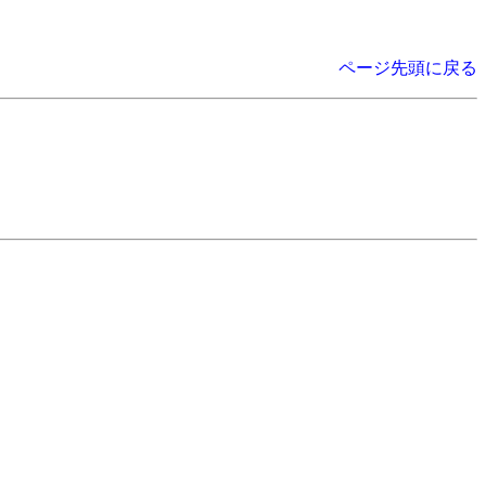
ページ先頭に戻る