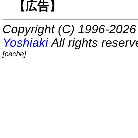
【広告】
Copyright (C) 1996-2026 
Yoshiaki
All rights reserv
[cache]