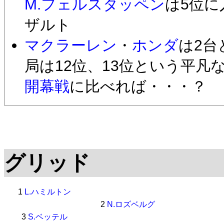
M.フェルスタッペン
は5位
ザルト
マクラーレン
・
ホンダ
は2台
局は12位、13位という平凡
開幕戦
に比べれば・・・？
グリッド
1
L.ハミルトン
2
N.ロズベルグ
3
S.ベッテル