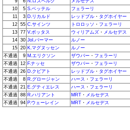
9
6
N.ロズベルグ
メルセデス
10
5
S.ベッテル
フェラーリ
11
3
D.リカルド
レッドブル
・
タグホイヤー
12
55
C.サインツ
トロロッソ
・
フェラーリ
13
77
V.ボッタス
ウィリアムズ
・
メルセデス
14
30
Jol.パーマー
ルノー
15
20
K.マグヌッセン
ルノー
不通過
9
M.エリクソン
ザウバー
・
フェラーリ
不通過
12
F.ナッセ
ザウバー
・
フェラーリ
不通過
26
D.クビアト
レッドブル
・
タグホイヤー
不通過
8
R.グロージャン
ハース
・
フェラーリ
不通過
21
E.グティエレス
ハース
・
フェラーリ
不通過
88
R.ハリアント
MRT
・
メルセデス
不通過
94
P.ウェーレイン
MRT
・
メルセデス