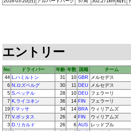
2016-03-20(日)
アルバートパーク
57周
302.271km
晴れ
エントリー
No
ドライバー
年齢
年数
国籍
チーム
44
L.ハミルトン
31
10
GBR
メルセデス
6
N.ロズベルグ
30
11
DEU
メルセデス
5
S.ベッテル
28
10
DEU
フェラーリ
7
K.ライコネン
36
14
FIN
フェラーリ
19
F.マッサ
34
14
BRA
ウィリアムズ
77
V.ボッタス
26
4
FIN
ウィリアムズ
3
D.リカルド
26
6
AUS
レッドブル