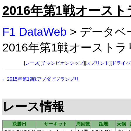
2016年第1戦オース
F1 DataWeb
> データベ
2016年第1戦オースト
[
レース
][
チャンピオンシップ
][
スプリント
][
ドライバ
←2015年第19戦アブダビグランプリ
レース情報
決勝日
サーキット
周回数
距離
天候