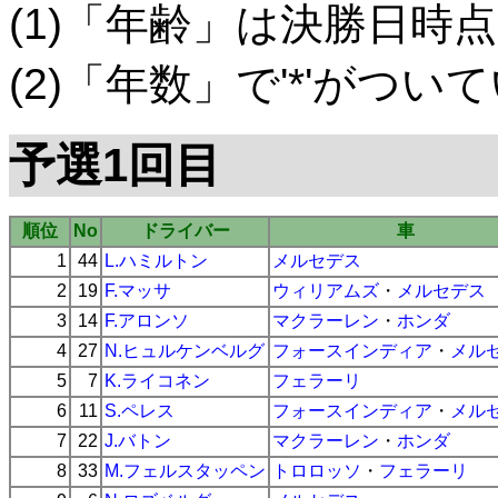
(1)「年齢」は決勝日時点
(2)「年数」で'*'がつ
予選1回目
順位
No
ドライバー
車
1
44
L.ハミルトン
メルセデス
2
19
F.マッサ
ウィリアムズ
・
メルセデス
3
14
F.アロンソ
マクラーレン
・
ホンダ
4
27
N.ヒュルケンベルグ
フォースインディア
・
メル
5
7
K.ライコネン
フェラーリ
6
11
S.ペレス
フォースインディア
・
メル
7
22
J.バトン
マクラーレン
・
ホンダ
8
33
M.フェルスタッペン
トロロッソ
・
フェラーリ