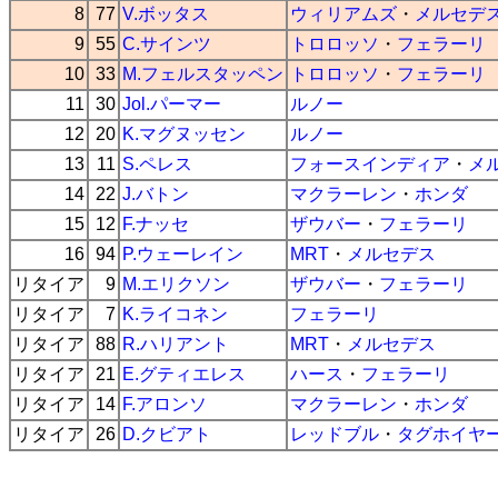
8
77
V.ボッタス
ウィリアムズ
・
メルセデ
9
55
C.サインツ
トロロッソ
・
フェラーリ
10
33
M.フェルスタッペン
トロロッソ
・
フェラーリ
11
30
Jol.パーマー
ルノー
12
20
K.マグヌッセン
ルノー
13
11
S.ペレス
フォースインディア
・
メ
14
22
J.バトン
マクラーレン
・
ホンダ
15
12
F.ナッセ
ザウバー
・
フェラーリ
16
94
P.ウェーレイン
MRT
・
メルセデス
リタイア
9
M.エリクソン
ザウバー
・
フェラーリ
リタイア
7
K.ライコネン
フェラーリ
リタイア
88
R.ハリアント
MRT
・
メルセデス
リタイア
21
E.グティエレス
ハース
・
フェラーリ
リタイア
14
F.アロンソ
マクラーレン
・
ホンダ
リタイア
26
D.クビアト
レッドブル
・
タグホイヤ