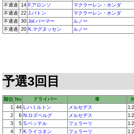
不通過
14
F.アロンソ
マクラーレン
・
ホンダ
不通過
22
J.バトン
マクラーレン
・
ホンダ
不通過
30
Jol.パーマー
ルノー
不通過
20
K.マグヌッセン
ルノー
予選3回目
順位
No
ドライバー
車
1
44
L.ハミルトン
メルセデス
1:
2
6
N.ロズベルグ
メルセデス
1:
3
5
S.ベッテル
フェラーリ
1:
4
7
K.ライコネン
フェラーリ
1: