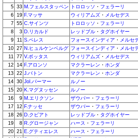
5
33
M.フェルスタッペン
トロロッソ
・
フェラーリ
6
19
F.マッサ
ウィリアムズ
・
メルセデス
7
55
C.サインツ
トロロッソ
・
フェラーリ
8
3
D.リカルド
レッドブル
・
タグホイヤー
9
11
S.ペレス
フォースインディア
・
メルセ
10
27
N.ヒュルケンベルグ
フォースインディア
・
メルセ
11
77
V.ボッタス
ウィリアムズ
・
メルセデス
12
14
F.アロンソ
マクラーレン
・
ホンダ
13
22
J.バトン
マクラーレン
・
ホンダ
14
30
Jol.パーマー
ルノー
15
20
K.マグヌッセン
ルノー
16
9
M.エリクソン
ザウバー
・
フェラーリ
17
12
F.ナッセ
ザウバー
・
フェラーリ
18
26
D.クビアト
レッドブル
・
タグホイヤー
19
8
R.グロージャン
ハース
・
フェラーリ
20
21
E.グティエレス
ハース
・
フェラーリ