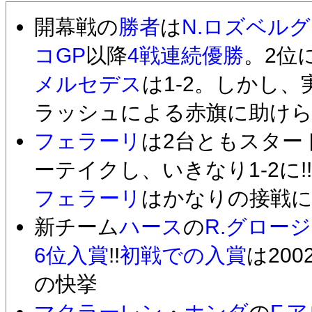
開幕戦の
勝者
は
N.ロズベルグ
コGP
以降
4戦連続優勝
。2位
メルセデス
は1-2。しかし、
ラッシュによる赤旗に助け
フェラーリ
は2台ともスター
ーテイクし、いきなり1-2に!
フェラーリ
はかなりの接戦
新チーム
ハース
の
R.グロー
6位入賞
!!
初戦での入賞
は200
の快挙