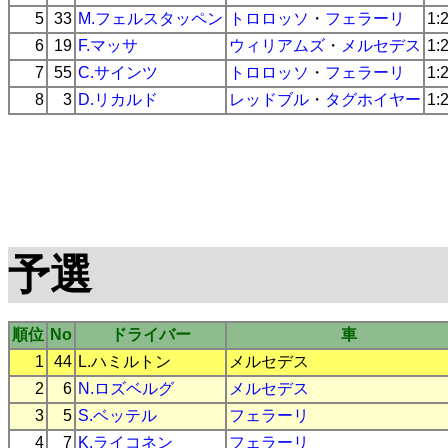
5
33
M.フェルスタッペン
トロロッソ
・
フェラーリ
1:
6
19
F.マッサ
ウィリアムズ
・
メルセデス
1:
7
55
C.サインツ
トロロッソ
・
フェラーリ
1:
8
3
D.リカルド
レッドブル
・
タグホイヤー
1:
予選
順位
No
ドライバー
車
1
44
L.ハミルトン
メルセデス
2
6
N.ロズベルグ
メルセデス
3
5
S.ベッテル
フェラーリ
4
7
K.ライコネン
フェラーリ