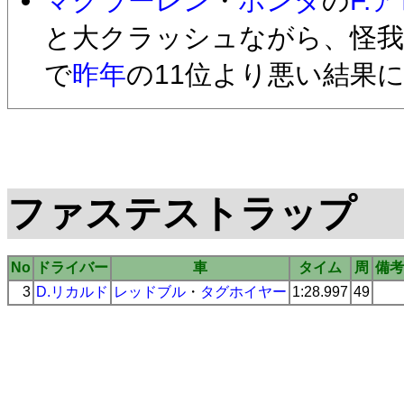
マクラーレン
・
ホンダ
の
F.
と大クラッシュながら、怪
で
昨年
の11位より悪い結果
ファステストラップ
No
ドライバー
車
タイム
周
備考
3
D.リカルド
レッドブル
・
タグホイヤー
1:28.997
49