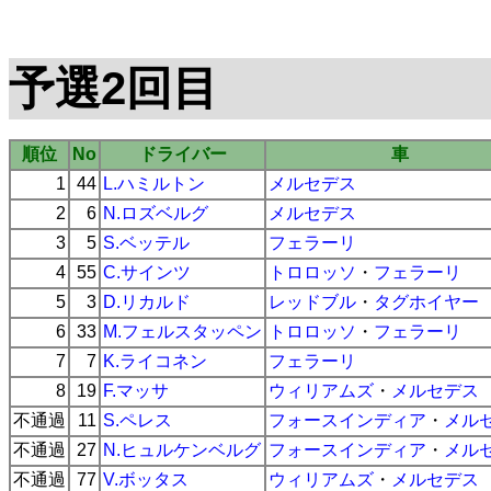
予選2回目
順位
No
ドライバー
車
1
44
L.ハミルトン
メルセデス
2
6
N.ロズベルグ
メルセデス
3
5
S.ベッテル
フェラーリ
4
55
C.サインツ
トロロッソ
・
フェラーリ
5
3
D.リカルド
レッドブル
・
タグホイヤー
6
33
M.フェルスタッペン
トロロッソ
・
フェラーリ
7
7
K.ライコネン
フェラーリ
8
19
F.マッサ
ウィリアムズ
・
メルセデス
不通過
11
S.ペレス
フォースインディア
・
メル
不通過
27
N.ヒュルケンベルグ
フォースインディア
・
メル
不通過
77
V.ボッタス
ウィリアムズ
・
メルセデス