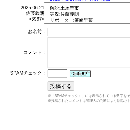
2025-06-21
解説:土屋圭市
佐藤義朗
実況:佐藤義朗
<3967>
リポーター:笹崎里菜
お名前：
コメント：
SPAMチェック：
※「SPAMチェック：」には表示されている数字を
※投稿されたコメントは管理人の判断により削除さ