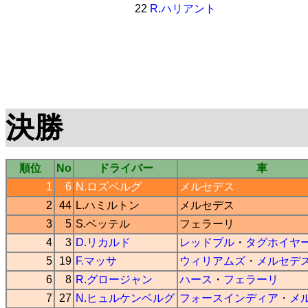
22
R.ハリアント
決勝
順位
No
ドライバー
車
1
6
N.ロズベルグ
メルセデス
2
44
L.ハミルトン
メルセデス
3
5
S.ベッテル
フェラーリ
4
3
D.リカルド
レッドブル
・
タグホイヤ
5
19
F.マッサ
ウィリアムズ
・
メルセデ
6
8
R.グロージャン
ハース
・
フェラーリ
7
27
N.ヒュルケンベルグ
フォースインディア
・
メ