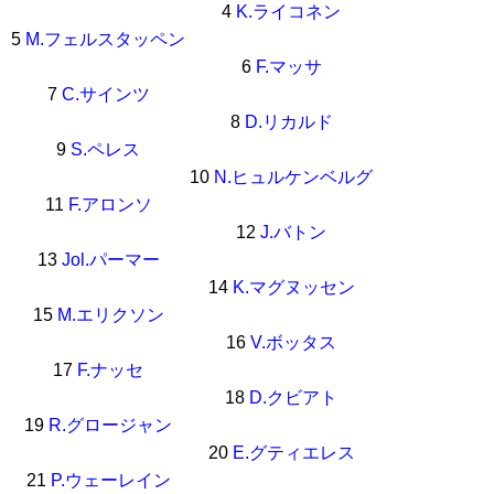
4
K.ライコネン
5
M.フェルスタッペン
6
F.マッサ
7
C.サインツ
8
D.リカルド
9
S.ペレス
10
N.ヒュルケンベルグ
11
F.アロンソ
12
J.バトン
13
Jol.パーマー
14
K.マグヌッセン
15
M.エリクソン
16
V.ボッタス
17
F.ナッセ
18
D.クビアト
19
R.グロージャン
20
E.グティエレス
21
P.ウェーレイン