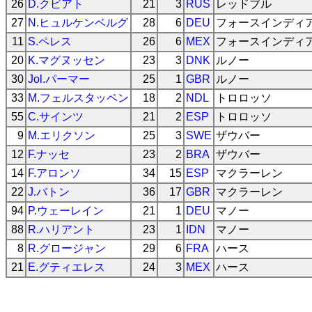
26
D.クビアト
21
3
RUS
レッドブル
27
N.ヒュルケンベルグ
28
6
DEU
フォースインディ
11
S.ペレス
26
6
MEX
フォースインディ
20
K.マグヌッセン
23
3
DNK
ルノー
30
Jol.パーマー
25
1
GBR
ルノー
33
M.フェルスタッペン
18
2
NDL
トロロッソ
55
C.サインツ
21
2
ESP
トロロッソ
9
M.エリクソン
25
3
SWE
ザウバー
12
F.ナッセ
23
2
BRA
ザウバー
14
F.アロンソ
34
15
ESP
マクラーレン
22
J.バトン
36
17
GBR
マクラーレン
94
P.ウェーレイン
21
1
DEU
マノー
88
R.ハリアント
23
1
IDN
マノー
8
R.グロージャン
29
6
FRA
ハース
21
E.グティエレス
24
3
MEX
ハース