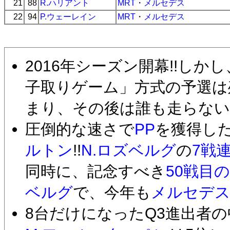
21
88
R.ハリアント
MRT
・
メルセデス
22
94
P.ウェーレイン
MRT
・
メルセデス
2016年シーズン開幕!!し
子取りゲーム」方式の予選は
まり、その後は誰も走らない
圧倒的な速さで
PP
を獲得し
ルトン
!!
N.ロズベルグ
の
7戦
同時に、記念すべき
50戦目の
ベルグ
で、今年も
メルセデ
8台だけになったQ3進出者の